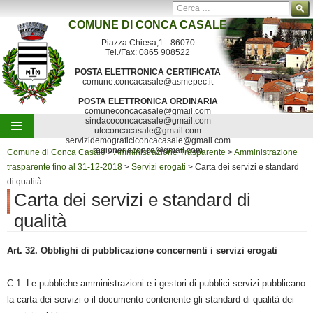
Ricerca per:
COMUNE DI
CONCA CASALE
Contatti
Mappa del sito
Segnalazioni
Piazza Chiesa,1 - 86070
Tel./Fax: 0865 908522
POSTA ELETTRONICA CERTIFICATA
comune.concacasale@asmepec.it
POSTA ELETTRONICA ORDINARIA
comuneconcacasale@gmail.com
sindacoconcacasale@gmail.com
utcconcacasale@gmail.com
servizidemograficiconcacasale@gmail.com
Vai al contenuto
ragioneriaconca@gmail.com
Comune di Conca Casale
>
Amministrazione Trasparente
>
Amministrazione
trasparente fino al 31-12-2018
>
Servizi erogati
>
Carta dei servizi e standard
di qualità
Carta dei servizi e standard di
qualità
Art. 32. Obblighi di pubblicazione concernenti i servizi erogati
C.1. Le pubbliche amministrazioni e i gestori di pubblici servizi pubblicano
la carta dei servizi o il documento contenente gli standard di qualità dei