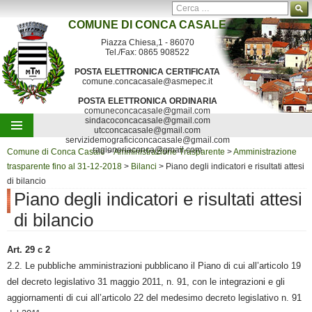
Ricerca per:
COMUNE DI
CONCA CASALE
Contatti
Mappa del sito
Segnalazioni
Piazza Chiesa,1 - 86070
Tel./Fax: 0865 908522
POSTA ELETTRONICA CERTIFICATA
comune.concacasale@asmepec.it
POSTA ELETTRONICA ORDINARIA
comuneconcacasale@gmail.com
sindacoconcacasale@gmail.com
utcconcacasale@gmail.com
servizidemograficiconcacasale@gmail.com
Vai al contenuto
ragioneriaconca@gmail.com
Comune di Conca Casale
>
Amministrazione Trasparente
>
Amministrazione
trasparente fino al 31-12-2018
>
Bilanci
>
Piano degli indicatori e risultati attesi
di bilancio
Piano degli indicatori e risultati attesi
di bilancio
Art. 29 c 2
2.2. Le pubbliche amministrazioni pubblicano il Piano di cui all’articolo 19
del decreto legislativo 31 maggio 2011, n. 91, con le integrazioni e gli
aggiornamenti di cui all’articolo 22 del medesimo decreto legislativo n. 91