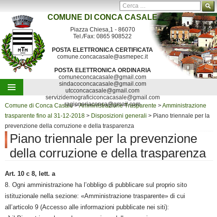
Ricerca per:
COMUNE DI
CONCA CASALE
Contatti
Mappa del sito
Segnalazioni
Piazza Chiesa,1 - 86070
Tel./Fax: 0865 908522
POSTA ELETTRONICA CERTIFICATA
comune.concacasale@asmepec.it
POSTA ELETTRONICA ORDINARIA
comuneconcacasale@gmail.com
sindacoconcacasale@gmail.com
utcconcacasale@gmail.com
servizidemograficiconcacasale@gmail.com
Vai al contenuto
ragioneriaconca@gmail.com
Comune di Conca Casale
>
Amministrazione Trasparente
>
Amministrazione
trasparente fino al 31-12-2018
>
Disposizioni generali
>
Piano triennale per la
prevenzione della corruzione e della trasparenza
Piano triennale per la prevenzione
della corruzione e della trasparenza
Art. 10 c 8, lett. a
8. Ogni amministrazione ha l’obbligo di pubblicare sul proprio sito
istituzionale nella sezione: «Amministrazione trasparente» di cui
all’articolo 9 (Accesso alle informazioni pubblicate nei siti):