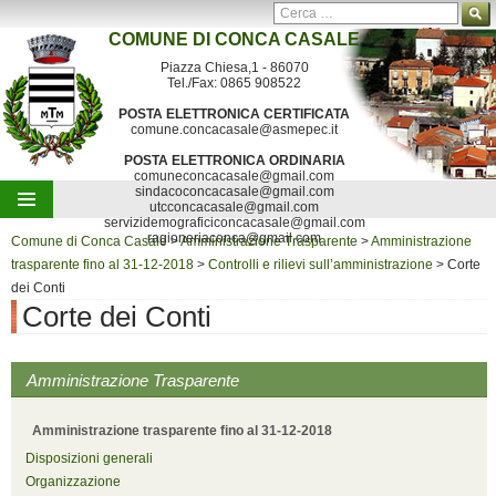
Ricerca per:
COMUNE DI
CONCA CASALE
Contatti
Mappa del sito
Segnalazioni
Piazza Chiesa,1 - 86070
Tel./Fax: 0865 908522
POSTA ELETTRONICA CERTIFICATA
comune.concacasale@asmepec.it
POSTA ELETTRONICA ORDINARIA
comuneconcacasale@gmail.com
sindacoconcacasale@gmail.com
utcconcacasale@gmail.com
servizidemograficiconcacasale@gmail.com
Vai al contenuto
ragioneriaconca@gmail.com
Comune di Conca Casale
>
Amministrazione Trasparente
>
Amministrazione
trasparente fino al 31-12-2018
>
Controlli e rilievi sull’amministrazione
>
Corte
dei Conti
Corte dei Conti
Amministrazione Trasparente
Amministrazione trasparente fino al 31-12-2018
Disposizioni generali
Organizzazione