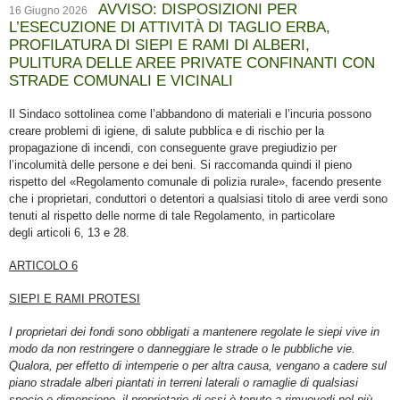
AVVISO: DISPOSIZIONI PER
16 Giugno 2026
L’ESECUZIONE DI ATTIVITÀ DI TAGLIO ERBA,
PROFILATURA DI SIEPI E RAMI DI ALBERI,
PULITURA DELLE AREE PRIVATE CONFINANTI CON
STRADE COMUNALI E VICINALI
Il Sindaco sottolinea come l’abbandono di materiali e l’incuria possono
creare problemi di igiene, di salute pubblica e di rischio per la
propagazione di incendi, con conseguente grave pregiudizio per
l’incolumità delle persone e dei beni. Si raccomanda quindi il pieno
rispetto del «Regolamento comunale di polizia rurale», facendo presente
che i proprietari, conduttori o detentori a qualsiasi titolo di aree verdi sono
tenuti al rispetto delle norme di tale Regolamento, in particolare
degli articoli 6, 13 e 28.
ARTICOLO 6
SIEPI E RAMI PROTESI
I proprietari dei fondi sono obbligati a mantenere regolate le siepi vive in
modo da non restringere o danneggiare le strade o le pubbliche vie.
Qualora, per effetto di intemperie o per altra causa, vengano a cadere sul
piano stradale alberi piantati in terreni laterali o ramaglie di qualsiasi
specie e dimensione, il proprietario di essi è tenuto a rimuoverli nel più