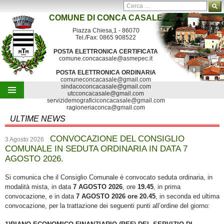
Ricerca per:
COMUNE DI
CONCA CASALE
Contatti
Mappa del sito
Segnalazioni
Piazza Chiesa,1 - 86070
Tel./Fax: 0865 908522
POSTA ELETTRONICA CERTIFICATA
comune.concacasale@asmepec.it
POSTA ELETTRONICA ORDINARIA
comuneconcacasale@gmail.com
sindacoconcacasale@gmail.com
utcconcacasale@gmail.com
servizidemograficiconcacasale@gmail.com
Vai al contenuto
ragioneriaconca@gmail.com
ULTIME NEWS
CONVOCAZIONE DEL CONSIGLIO
3 Agosto 2026
COMUNALE IN SEDUTA ORDINARIA IN DATA 7
AGOSTO 2026.
Si comunica che il Consiglio Comunale è convocato seduta ordinaria, in
modalità mista, in data
7 AGOSTO 2026
, ore
19.45
, in prima
convocazione, e in data
7 AGOSTO 2026 ore 20.45
, in seconda ed ultima
convocazione, per la trattazione dei seguenti punti all’ordine del giorno: