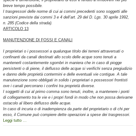
breve tempo possibile.
I trasgressori delle norme di cui ai commi precedenti sono soggetti alle
sanzioni previste dai commi 3 e 4 dell’art. 29 del D. Lgs. 30 aprile 1992,
n. 285 (Codice della strada).
ARTICOLO 13
MANUTENZIONE DI FOSSI E CANALI
I proprietari o i possessori a qualunque titolo dei terreni attraversati o
confinanti da canali destinati allo scolo delle acque sono tenuti a
mantenerli costantemente sgombri in maniera che in caso di piogge
persistenti o di piene, il deflusso delle acque si verifichi senza pregiudizio
e danno delle proprietà contermini e delle eventuali vie contigue. A tale
manutenzione sono obbligati in solido i proprietari o possessori frontisti
ove i canali percorrano i confini tra proprietà diverse.
I soggetti di cui al primo comma sono tenuti, inoltre, a mantenere i ponti
di collegamento tra le vie e i propri fondi in modo che non possa derivarne
ostacolo al libero deflusso delle acque.
In caso di incuria o di inadempienza da parte del proprietario o di chi per
esso, il Comune può compiere dette operazioni a spese dei trasgressori.
Leggi tutto …