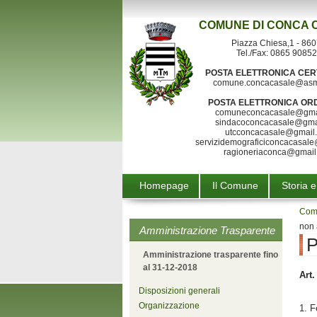
COMUNE DI
CONCA 
Piazza Chiesa,1 - 86
Tel./Fax: 0865 9085
POSTA ELETTRONICA CER
comune.concacasale@asm
POSTA ELETTRONICA OR
comuneconcacasale@gma
sindacoconcacasale@gma
utcconcacasale@gmail
servizidemograficiconcacasal
ragioneriaconca@gmail
Vai al contenuto
Homepage
Il Comune
Storia e
Com
non 
Amministrazione Trasparente
P
Amministrazione trasparente fino
al 31-12-2018
Art.
Disposizioni generali
Organizzazione
1. F