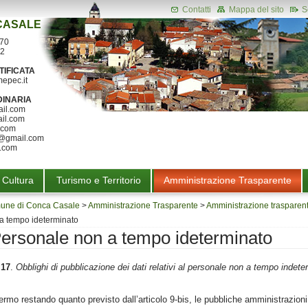
Contatti
Mappa del sito
Se
CASALE
070
22
TIFICATA
epec.it
DINARIA
il.com
il.com
.com
e@gmail.com
.com
 Cultura
Turismo e Territorio
Amministrazione Trasparente
une di Conca Casale
>
Amministrazione Trasparente
>
Amministrazione trasparent
a tempo ideterminato
ersonale non a tempo ideterminato
 17
.
Obblighi di pubblicazione dei dati relativi al personale non a tempo indete
ermo restando quanto previsto dall’articolo 9-bis, le pubbliche amministrazion